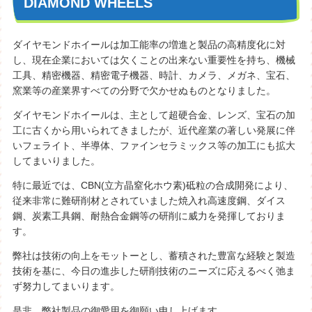
DIAMOND WHEELS
ダイヤモンドホイールは加工能率の増進と製品の高精度化に対
し、現在企業においては欠くことの出来ない重要性を持ち、機械
工具、精密機器、精密電子機器、時計、カメラ、メガネ、宝石、
窯業等の産業界すべての分野で欠かせぬものとなりました。
ダイヤモンドホイールは、主として超硬合金、レンズ、宝石の加
工に古くから用いられてきましたが、近代産業の著しい発展に伴
いフェライト、半導体、ファインセラミックス等の加工にも拡大
してまいりました。
特に最近では、CBN(立方晶窒化ホウ素)砥粒の合成開発により、
従来非常に難研削材とされていました焼入れ高速度鋼、ダイス
鋼、炭素工具鋼、耐熱合金鋼等の研削に威力を発揮しておりま
す。
弊社は技術の向上をモットーとし、蓄積された豊富な経験と製造
技術を基に、今日の進歩した研削技術のニーズに応えるべく弛ま
ず努力してまいります。
是非、弊社製品の御愛用を御願い申し上げます。